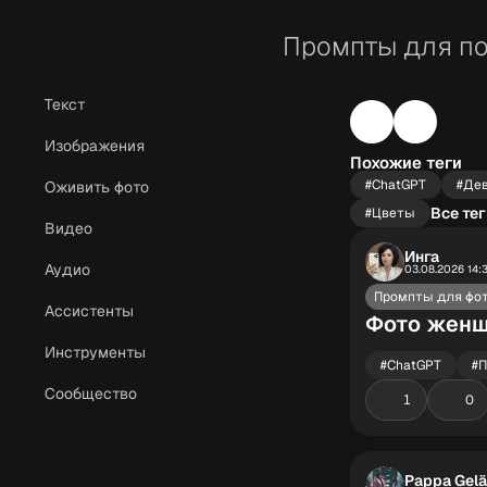
Промпты для по
Текст
Изображения
Похожие теги
#ChatGPT
#Де
Оживить фото
Все тег
#Цветы
Видео
Инга
Аудио
03.08.2026 14:
Промпты для фо
Ассистенты
Фото женщ
Инструменты
#ChatGPT
#П
Сообщество
0
1
Pappa Gel