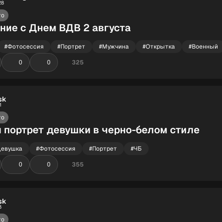
28
то
ние с Днем ВДВ 2 августа
#Фотосессия
#Портрет
#Мужчина
#Открытка
#Военный
325
0
0
sk
1
то
 портрет девушки в черно-белом стиле
Девушка
#Фотосессия
#Портрет
#ЧБ
355
0
0
sk
8
то