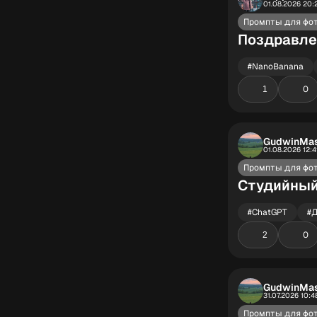
01.08.2026 20:
Промпты для фо
Поздравле
#NanoBanana
0
1
GudwinMa
01.08.2026 12:4
Промпты для фо
Студийный
#ChatGPT
#
0
2
GudwinMa
31.07.2026 10:4
Промпты для фо