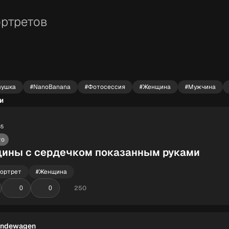
ртретов
вушка
#NanoBanana
#Фотосессия
#Женщина
#Мужчина
и
35
то
ины с сердечком показанным руками
ортрет
#Женщина
250
0
0
ändewagen