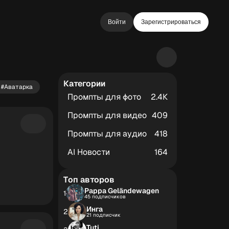
Войти
Зарегистрироваться
Категории
#Аватарка
Промпты для фото
2.4К
Промпты для видео
409
Промпты для аудио
418
AI Новости
164
Топ авторов
Pappa Geländewagen
1
45 подписчиков
Инга
2
21 подписчик
Tuti