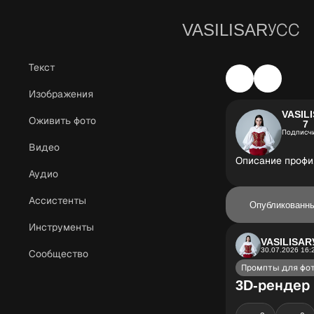
VASILISARУСС
Текст
Изображения
VASIL
Оживить фото
7
Подписч
Видео
Описание профил
Аудио
Ассистенты
Опубликованн
Инструменты
VASILISAR
30.07.2026 16:
Сообщество
Промпты для фо
3D‑рендер