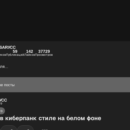
ISARУСС
59
142
37729
иков
Публикаций
Лайков
Просмотров
я...
ые посты
УСС
29
то
 в киберпанк стиле на белом фоне