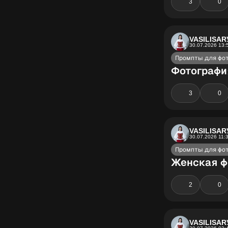
3
0
VASILISAR
30.07.2026 13:
Промпты для фо
Фотографи
3
0
VASILISAR
30.07.2026 11:
Промпты для фо
Женская ф
2
0
VASILISAR