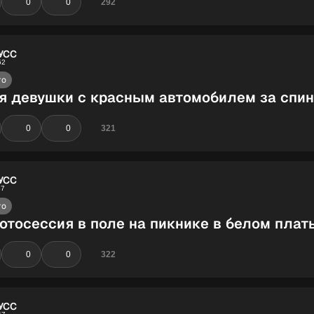
0
0
292
УСС
52
то
я девушки с красным автомобилем за спи
0
0
321
УСС
37
то
отосессия в поле на пикнике в белом плат
0
0
322
УСС