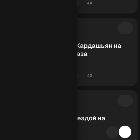
0
44
0
0
0
Qwerseys
15 часов
Промпты для фото
Фото мужчины с Ким Кардашьян на
дорожке модного показа
#Девушка
#Мужчина
0
43
1
0
0
Qwerseys
05.08.2026 19:44
Промпты для фото
Селфи мужчины со звездой на
премьере фильма
#NanoBanana
#Мужчина
#Селфи