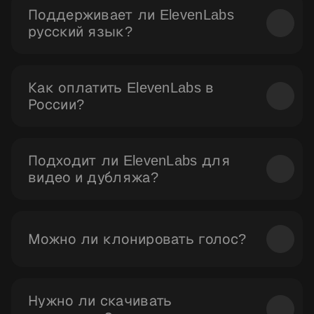
Поддерживает ли ElevenLabs
русский язык?
Да, нейросеть ElevenLabs на русском языке
работает стабильно.
Как оплатить ElevenLabs в
России?
Через сервис Ranvik — без VPN и западных
банковских карт.
Подходит ли ElevenLabs для
видео и дубляжа?
Да, ElevenLabs отлично справляется с видео.
Можно ли клонировать голос?
Да, ElevenLabs доступен через платформу Ranvik и
позволяет делать клонирование голоса.
Нужно ли скачивать