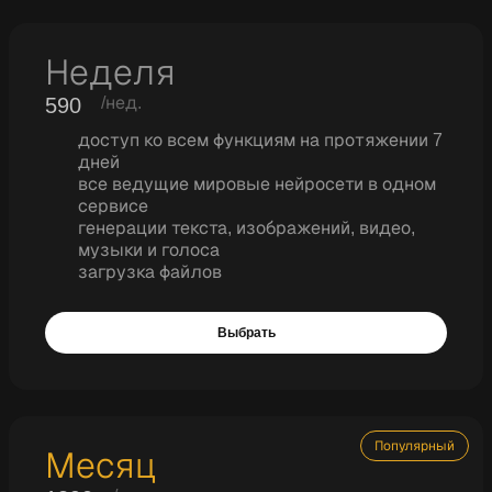
Неделя
590
/нед.
доступ ко всем функциям на протяжении 7
дней
все ведущие мировые нейросети в одном
сервисе
генерации текста, изображений, видео,
музыки и голоса
загрузка файлов
Выбрать
Популярный
Месяц