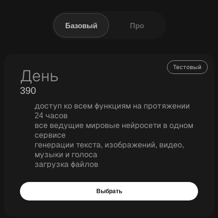
Базовый
Про
Тестовый
День
390
доступ ко всем функциям на протяжении
24 часов
все ведущие мировые нейросети в одном
сервисе
генерации текста, изображений, видео,
музыки и голоса
загрузка файлов
Выбрать