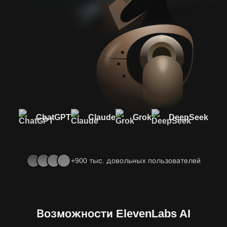
ChatGPT
Claude
Grok
DeepSeek
+900 тыс. довольных пользователей
Возможности ElevenLabs AI