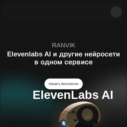
RANVIK
Elevenlabs AI и другие нейросети
Возможности
в одном сервисе
Тарифы
Вопрос-ответ
Начать бесплатно
ElevenLabs AI
Попробовать