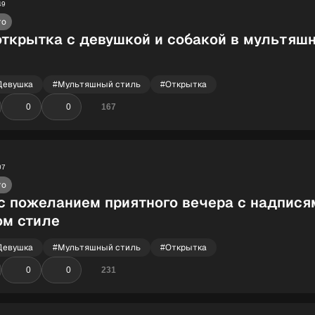
49
то
открытка с девушкой и собакой в мультяш
Девушка
#Мультяшный стиль
#Открытка
0
0
167
07
то
с пожеланием приятного вечера с надпися
м стиле
Девушка
#Мультяшный стиль
#Открытка
0
0
231