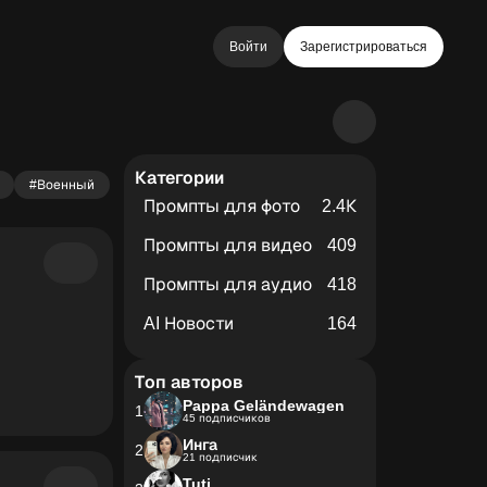
Войти
Зарегистрироваться
Категории
#Военный
Промпты для фото
2.4К
Промпты для видео
409
Промпты для аудио
418
AI Новости
164
Топ авторов
Pappa Geländewagen
1
45 подписчиков
Инга
2
21 подписчик
Tuti