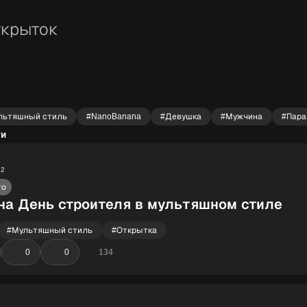
ткрыток
льтяшный стиль
#NanoBanana
#Девушка
#Мужчина
#Пара
ги
52
то
на День строителя в мультяшном стиле
#Мультяшный стиль
#Открытка
0
0
134