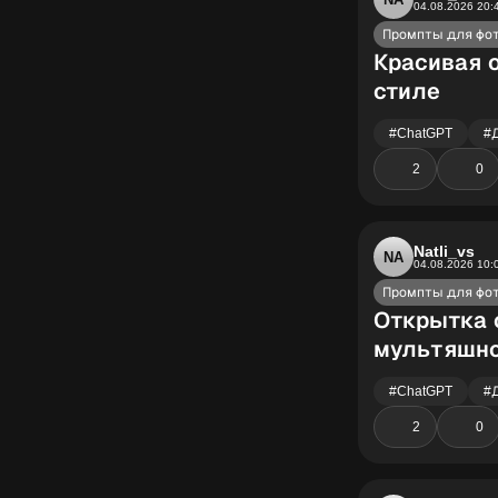
04.08.2026 20:
Промпты для фо
Красивая 
стиле
#ChatGPT
#
2
0
Natli_vs
NA
04.08.2026 10:
Промпты для фо
Открытка 
мультяшно
#ChatGPT
#
2
0