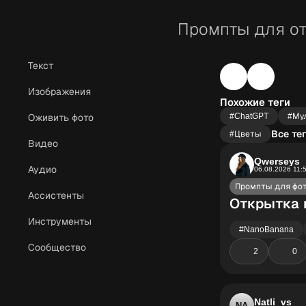
Промпты для о
Текст
Изображения
Похожие теги
#ChatGPT
#Му
Оживить фото
Все те
#Цветы
Видео
Qwerseys
Аудио
06.08.2026 11:
Промпты для фо
Ассистенты
Открытка 
Инструменты
#NanoBanana
Сообщество
2
0
Natli_vs
NA