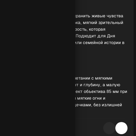
Парная фотосессия
Парная фотосессия помогает сохранить живые чувства
без наигранных поз: легкая улыбка, мягкий зрительный
контакт, спокойные жесты и близость, которая
считывается с первого взгляда. Подходит для Дня
святого Валентина, годовщины или семейной истории в
современном, аккуратном стиле.
Свет и настроение
Теплый свет золотого часа в сочетании с мягкими
источниками в кадре создает уют и глубину, а малую
глубину резкости усиливает эффект объектива 85 мм при
f/1.8. На фоне уместно смотрятся мягкие огни и
деликатное боке с бликами-сердечками, без излишней
пестроты.
Детали, которые работают