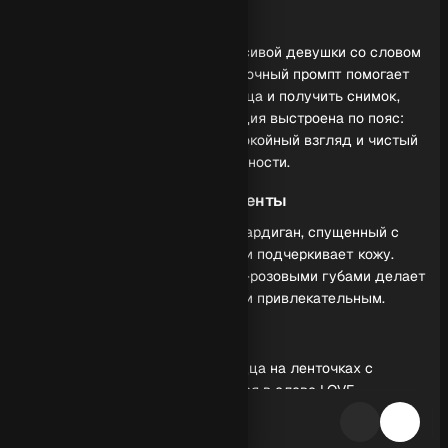
Обзор генерации
Фотореалистичный портрет красивой девушки со словом
Love в руках - пример того, как точный промпт помогает
сохранить узнаваемые черты лица и получить снимок,
близкий к студийному. Композиция выстроена по пояс:
длинные волнистые волосы, спокойный взгляд и чистый
фон усиливают ощущение реальности.
Ключевые визуальные акценты
Молочный пушистый оверсайз кардиган, спущенный с
плеча, создает мягкую фактуру и подчеркивает кожу.
Безупречный макияж с пудрово-розовыми губами делает
образ аккуратным и коммерчески привлекательным.
Символика и цвет
Четыре красных бархатных сердца на ленточках с
золотыми буквами складываются в слово LOVE -
сильный контраст к светлой одежде. Красный маникюр в
тон сердцам связывает детали и делает кадр цельным.