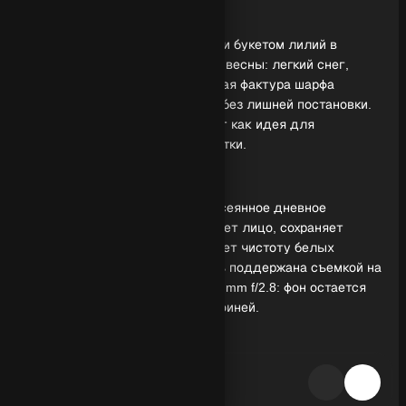
Обзор генерации
Портрет с уверенным взглядом и букетом лилий в
городском пространстве ранней весны: легкий снег,
спокойная пластика позы и мягкая фактура шарфа
создают настроение праздника без лишней постановки.
Образ читается сразу и работает как идея для
поздравления, афиши или открытки.
Свет и техника
В основе настроения лежит рассеянное дневное
освещение: оно ровно моделирует лицо, сохраняет
натуральные тени и подчеркивает чистоту белых
лепестков. Визуальная точность поддержана съемкой на
Fujifilm GFX 100 с объективом 63 mm f/2.8: фон остается
узнаваемым, но не спорит с героиней.
Как повторить результат?
Соберите промпт вокруг трех опор: «лилии», «весенний
город», «легкий снег», затем добавьте «классические