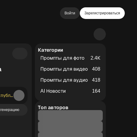
Войти
Зарегистрироваться
Категории
Промпты для фото
2.4К
а
Промпты для видео
408
Промпты для аудио
418
AI Новости
164
Нарисуй открытку для поздравления с 23 февраля для майора милиции Республики Беларусь, сделай на ней надпись "Юра поздравляю с днем защитника отечества"
Топ авторов
 генерацию