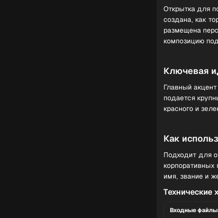
Открытка для п
создана, как т
размещена перс
композицию под
Ключевая и
Главный акцент
подается крупн
красного и зел
Как исполь
Подходит для о
корпоративных 
имя, звание и 
Технические 
Входные файлы