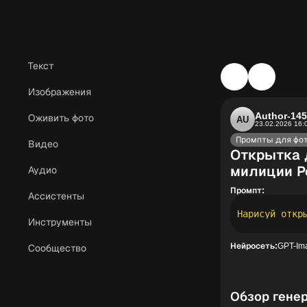
Текст
Изображения
Author-14
Оживить фото
AU
23.02.2026 16:
Промпты для фо
Видео
Открытка 
милиции Р
Аудио
Промпт:
Ассистенты
Инструменты
Нейросеть:
GPT-Im
Сообщество
Обзор гене