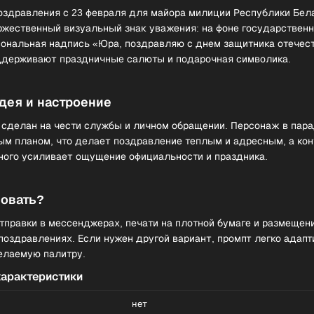
оздравления с 23 февраля для майора милиции Республики Бел
оржественный визуальный знак уважения: на фоне государственн
ональная надпись «Юра, поздравляю с днем защитника отечест
держивают праздничные салюты и подарочная символика.
дея и настроение
 сделан на чести службы и личном обращении. Персонаж в пар
ым планом, что делает поздравление теплым и адресным, а кон
еного усиливает ощущение официальности и праздника.
зовать?
тправки в мессенджерах, печати на плотной бумаге и размещен
поздравлениях. Если нужен другой вариант, промпт легко адапт
желаемую палитру.
характеристики
нет