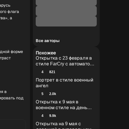
арусь
ого флага
ва», а
Все авторы
адной форме
Похожее
траст
Открытка с 23 февраля в
стиле FarCry с автоматом в
руках
4
821
Портрет в стиле военный
ангел
ия в
5
2.0k
ировать под
Открытка к 9 мая в
военном стиле на день
победы
4
9.9k
Открытка на 9 мая с