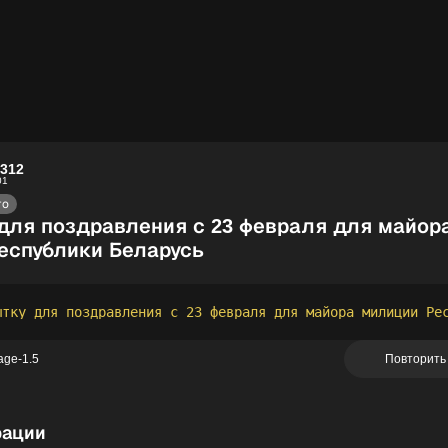
5312
01
то
для поздравления с 23 февраля для майор
еспублики Беларусь
age-1.5
Повторить
рации