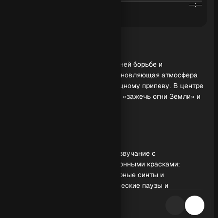
00:00
—:—
Обзор генерации
Музыкальная история о внутренней борьбе и
перерождении: мрачная, но вдохновляющая атмосфера
ведет от спокойного интро к мощному припеву. В центре
образ феникса и формулы силы - «зажечь огни Земли» и
«я знаю сам».
Звучание и драматургия
Промпт задает альтернативное звучание с
кинематографическими и электронными красками:
плотный бас, ударные, атмосферные синты и
оркестровые акценты. Драматические паузы и
нарастающие биты держат напряжение, а высокая
динамика усиливает эмоциональную подачу.