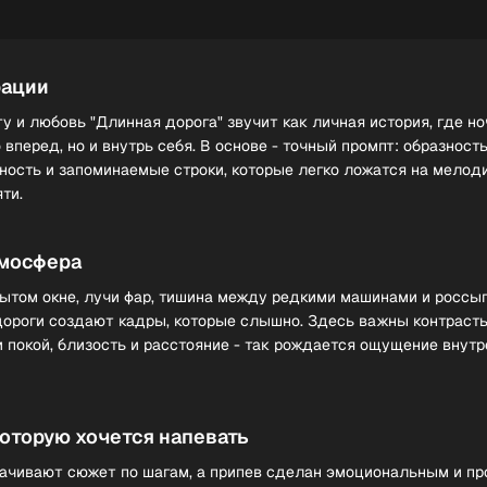
рации
у и любовь "Длинная дорога" звучит как личная история, где н
 вперед, но и внутрь себя. В основе - точный промпт: образность
ность и запоминаемые строки, которые легко ложатся на мелод
ти.
тмосфера
рытом окне, лучи фар, тишина между редкими машинами и россы
дороги создают кадры, которые слышно. Здесь важны контрасты
и покой, близость и расстояние - так рождается ощущение внут
которую хочется напевать
ачивают сюжет по шагам, а припев сделан эмоциональным и п