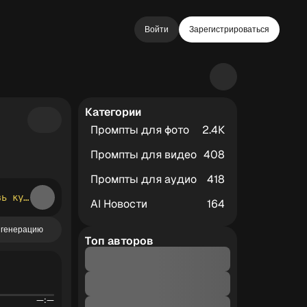
Войти
Зарегистрироваться
Категории
Промпты для фото
2.4К
Промпты для видео
408
Промпты для аудио
418
Текст должен быть образным, кинематографичным и запоминающимся. Добавь куплеты, припев и бридж. Припев должен быть эмоциональным и легко напеваться. Используй мотивы ночного шоссе, ветра, фар, тишины, звёзд и внутренней свободы.
AI Новости
164
 генерацию
Топ авторов
—:—