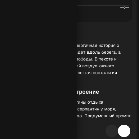
Аудио
00:00
—:—
Обзор генерации
Песня про город Сочи и лето - энергичная история о
дороге к морю, где серпантин ведет вдоль берега, а
солнце и ветер дарят чувство свободы. В тексте и
настроении - путешествие, жаркий воздух южного
побережья, море и горы, закат и легкая ностальгия.
Ключевые образы и настроение
Ритм держит драйв, а яркие картины отдыха
поддерживают позитив: дорога, серпантин у моря,
горячий день и вечерняя прохлада. Продуманный промпт
помогает сохранить баланс между танцевальной
энергией и мелодичностью, чтобы песня легко
запоминалась и сразу вовлекала.