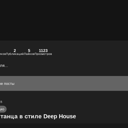
2
5
1123
иков
Публикаций
Лайков
Просмотров
я...
ые посты
45
дио
танца в стиле Deep House