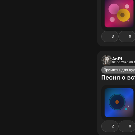
3
0
AnRI
02.06.2026 08:
Промпты для ау
Песня о вс
2
0