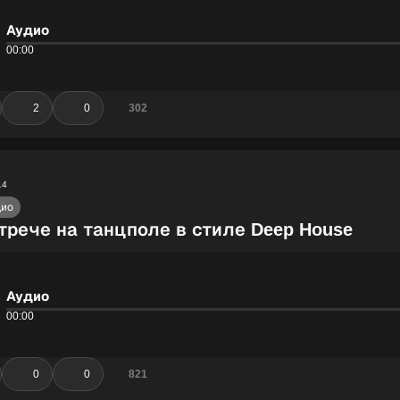
Аудио
00:00
2
0
302
14
дио
трече на танцполе в стиле Deep House
Аудио
00:00
0
0
821