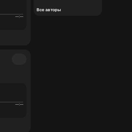
Все авторы
—:—
—:—