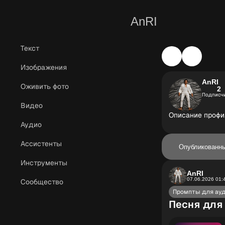
AnRI
Текст
Изображения
AnRI
Оживить фото
2
Подписч
Видео
Описание профил
Аудио
Ассистенты
Опубликованн
Инструменты
AnRI
07.06.2026 01:
Сообщество
Промпты для ау
Песня для 