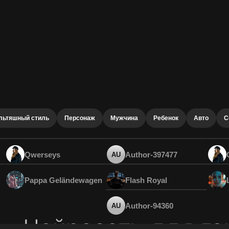
льтяшный стиль
Персонаж
Мужчина
Ребенок
Авто
С
Qwerseys
Author-397477
AU
Pappa Geländewagen
Flash Royal
Author-94360
AU
Нейросеть для ге