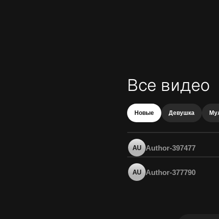
Все видео
Новые
Девушка
Му
Author-397477
AU
Author-377790
AU