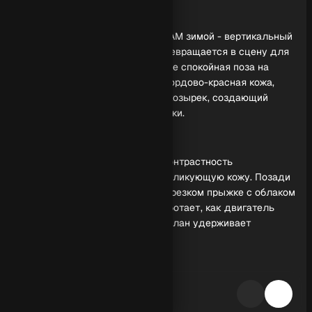
Обзор генерации
Фото девушки с автомобилем RAM зимой - вертикальный
кадр 9:16, где холодное поле превращается в сцену для
силы и стиля. На переднем плане спокойная поза на
складном кемпинговом стуле, бордово-красная кожа,
черные перчатки и зеркальный козырек, создающий
ощущение футуристической маски.
Свет и динамика кадра
Золотой час заката и высокая контрастность
подчеркивают фактуру снега и бликующую кожу. Позади
- массивный черный грузовик в резком прыжке с облаком
пыли и грязи: хаотичный фон работает, как двигатель
сюжета, а статичный передний план удерживает
внимание на героине.
Разбор приемов
Используйте промпт с разделением планов:
неподвижный персонаж и агрессивная техника на заднем