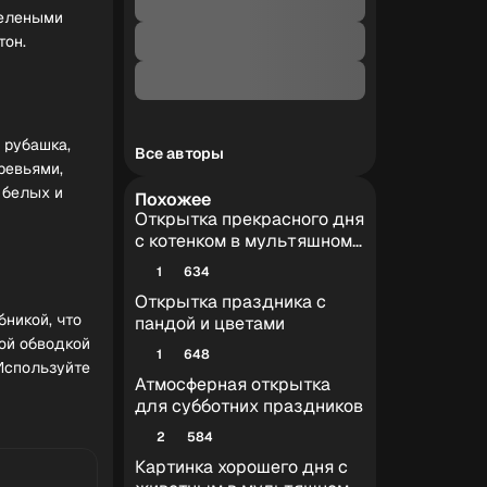
зелеными
тон.
 рубашка,
Все авторы
ревьями,
 белых и
Похожее
Открытка прекрасного дня
с котенком в мультяшном
стиле
1
634
Открытка праздника с
бникой, что
пандой и цветами
ой обводкой
1
648
 Используйте
Атмосферная открытка
для субботних праздников
2
584
Картинка хорошего дня с