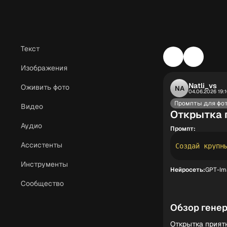
Текст
Изображения
Natli_vs
Оживить фото
NA
04.06.2026 19:
Промпты для фо
Видео
Открытка 
Аудио
Промпт:
Ассистенты
Инструменты
Нейросеть:
GPT-Im
Сообщество
Обзор гене
Открытка прият