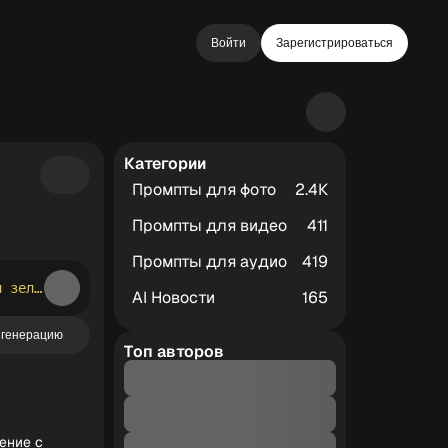
Войти
Зарегистрироваться
Категории
Промпты для фото
2.4К
Промпты для видео
411
Промпты для аудио
419
Создай крупным планом милого мультяшного пушистого зайчика с большими зелёными глазами и широкой улыбкой. Детали персонажа на голове бейсболка,надетая задом наперёд; одет в рубашку,в джинсовом комбинезоне, кеды; правой лапкой показывает жест «палец вверх». Окружение: на заднем плане летний парк с уличными фонарями с цветами и деревья,голубое небо с пушистыми белыми облаками, вокруг летают разноцветные бабочки и лепестки цветов (розовые, жёлтые, белые, синие); внизу — тропинка, окружённая цветущими кустами с голубыми и белыми цветами, а также крупными ягодами клубники. В верхней и нижней части изображения размести объемные надписи из разноцветных букв (розовый, голубой, желтый, зеленый) с белой обводкой, украшенные цветами и листьями: сверху — «Летнего Настроения!», снизу — «Приятного Дня!».
AI Новости
165
 генерацию
Топ авторов
ение с