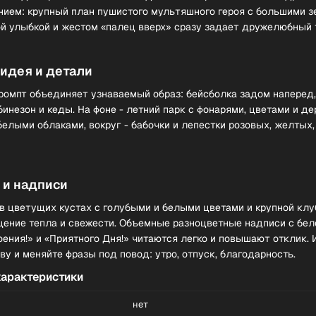
нием: крупный план пушистого мультяшного героя с большими 
ой улыбкой и жестом «палец вверх» сразу задает дружелюбный 
идея и детали
омпт объединяет узнаваемый образ: бейсболка задом наперед,
незон и кеды. На фоне - летний парк с фонарями, цветами и де
белыми облаками, вокруг - бабочки и лепестки розовых, желтых,
 и надписи
 в цветущих кустах с голубыми и белыми цветами и крупной клу
ение тепла и свежести. Объемные разноцветные надписи с бел
оения!» и «Приятного Дня!» читаются легко и повышают отклик.
ву и меняйте фразы под повод: утро, отпуск, благодарность.
характеристики
нет