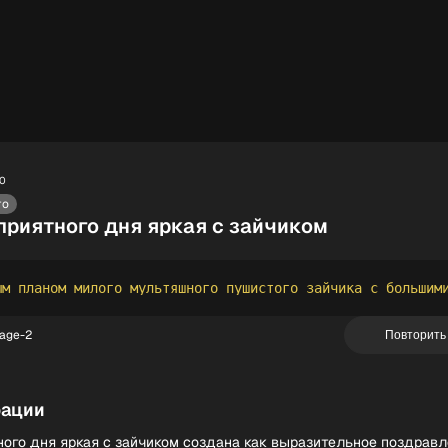
10
то
приятного дня яркая с зайчиком
age-2
Повторить
рации
ного дня яркая с зайчиком создана как выразительное поздравл