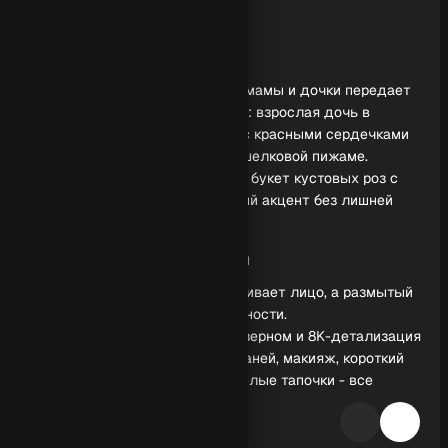
Обзор генерации
Сюжет и настроение
Гиперреалистичная фотосессия мамы и дочки передает
тихую близость и домашний уют: взрослая дочь в
кремовом шелковом комплекте с красными сердечками
прижимается к маме в красной шелковой пижаме.
Лепестки роз на полу и большой букет кустовых роз с
зеленью создают выразительный акцент без лишней
театральности.
Свет, фактура, детализация
Мягкий свет деликатно подсвечивает лицо, а размытый
фон усиливает ощущение камерности.
Кинематографический эффект с зерном и 8K-детализация
делают заметными текстуры тканей, макияж, короткий
красный маникюр и пушистые белые тапочки - все
выглядит естественно и дорого.
Как повторить результат?