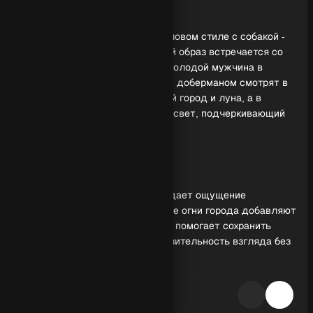
Обзор генерации
Фото мужчины в самолете в деловом стиле с собакой -
атмосферная сцена, где деловой образ встречается со
спокойной силой и верностью. Молодой мужчина в
черном классическом костюме и доберманом смотрят в
иллюминатор: за стеклом ночной город и луна, а в
салоне работает мягкий теплый свет, подчеркивающий
фактуры ткани, кожи и металла.
Свет и настроение
Теплое освещение в салоне создает ощущение
уединения и статуса, а холодные огни города добавляют
глубину и контраст. Такой прием помогает сохранить
естественные тона лица и выразительность взгляда без
излишней резкости.
Композиция и детали