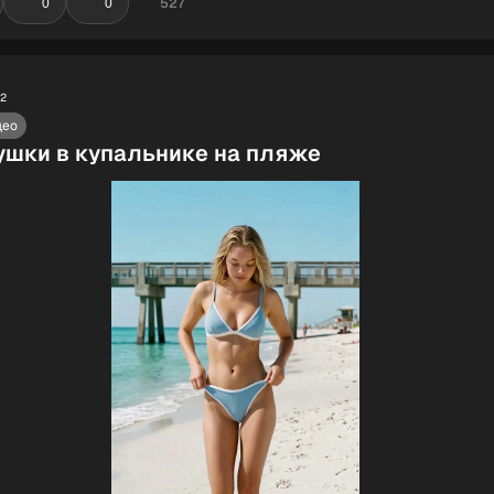
527
0
0
52
део
ушки в купальнике на пляже