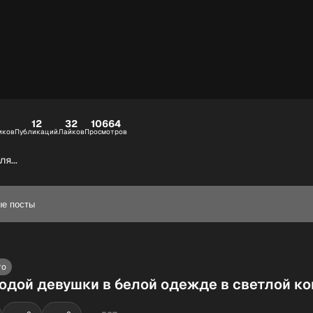
12
32
10664
иков
Публикаций
Лайков
Просмотров
я...
ые посты
то
одой девушки в белой одежде в светлой к