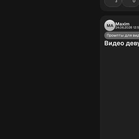
0
3
Maxim
MA
24.06.2026 12:
Промпты для ви
Видео дев