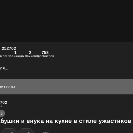
r-252702
1
2
758
иков
Публикаций
Лайков
Просмотров
я...
ые посты
2702
01
то
бушки и внука на кухне в стиле ужастиков