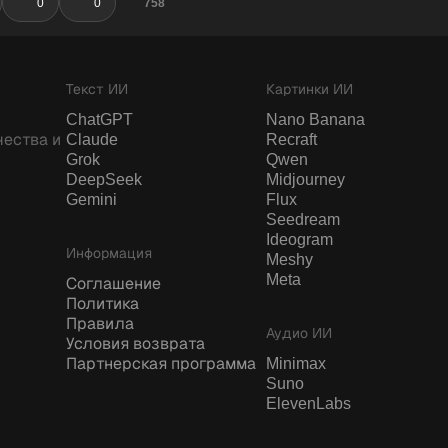
0
0
758
Текст ИИ
Картинки ИИ
ChatGPT
Nano Banana
ества и
Claude
Recraft
Grok
Qwen
DeepSeek
Midjourney
Gemini
Flux
Seedream
Ideogram
Информация
Meshy
Meta
Соглашение
Политика
Правила
Аудио ИИ
Условия возврата
Партнерская программа
Minimax
Suno
ElevenLabs