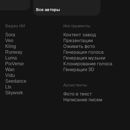
Все авторы
Видео ИИ
Инструменты
Sora
Контент завод
Veo
Презентации
Kling
Оживить фото
Runway
Генерация голоса
Luma
Генерация музыки
PixVerse
Клонирование голоса
Wan
Генерация 3D
Vidu
Seedance
Ассистенты
Ltx
Skywork
Фото в текст
Написание писем