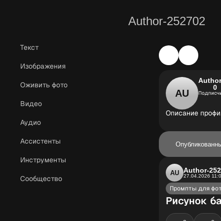
Author-252702
Текст
Изображения
Autho
Оживить фото
0
AU
Подписч
Видео
Описание профил
Аудио
Ассистенты
Опубликованн
Инструменты
Author-25
AU
27.04.2026 11:
Сообщество
Промпты для фо
Рисунок ба