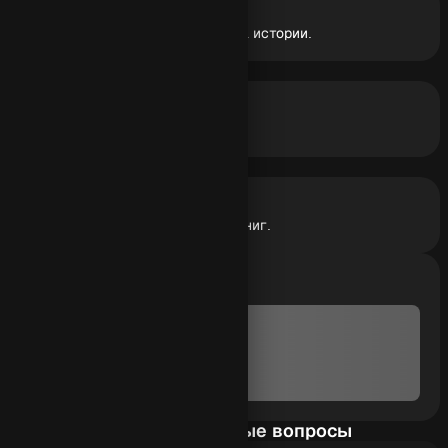
Сильные сюжеты
Продуманные идеи и структура истории.
Живые персонажи
Уникальные герои и диалоги.
Любой жанр
Истории для блога, рекламы, книг.
semna
Автор агента
Часто задаваемые вопросы