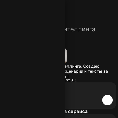
трироваться
Нейросеть для сторителлинга
Нейросеть для сторителлинга. Создаю
захватывающие истории, сценарии и тексты за
секунды!
Нейросеть:
GPT-5.4
Преимущества сервиса