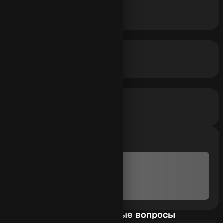
Быстрая генерация
Результат за несколько минут
Умная структура
Введение, главы и выводы
Любая тема
Работы по любому предмету
semna
Автор агента
Часто задаваемые вопросы