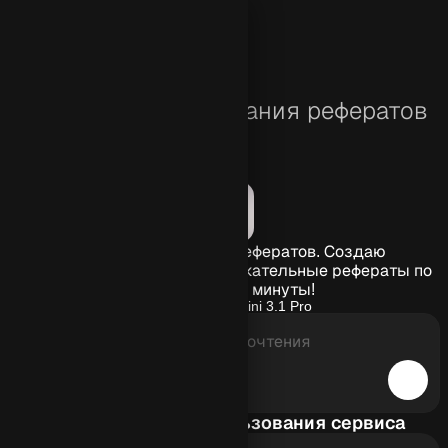
трироваться
Нейросеть для создания рефератов
Умная нейросеть для рефератов. Создаю
структурированные и содержательные рефераты по
любой теме за минуты!
Нейросеть:
Gemini 3.1 Pro
Преимущества использования сервиса