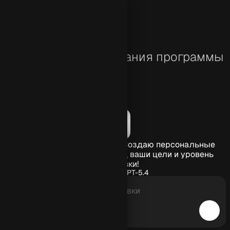
трироваться
Нейросеть для создания программы
тренировок
Умный ИИ-фитнес-тренер. Создаю персональные
программы тренировок под ваши цели и уровень
подготовки!
Нейросеть:
GPT-5.4