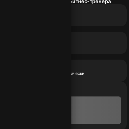
Преимущества ИИ-фитнес-тренера
Полная персонализация
План под цели и уровень
Быстрый старт
Программа за 1 минуту
Умная адаптация
Корректирует нагрузку автоматически
semna
Автор агента