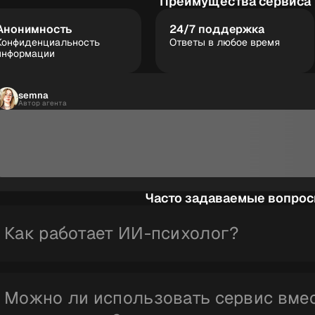
Преимущества сервиса
Анонимность
24/7 поддержка
Конфиденциальность
Ответы в любое время
информации
semna
Автор агента
Часто задаваемые вопро
Как работает ИИ-психолог?
Сервис использует современные модели искусственног
анализирует текст, задает уточняющие вопросы и пред
Можно ли использовать сервис вме
самопомощи на основе практик психологии и КПТ.