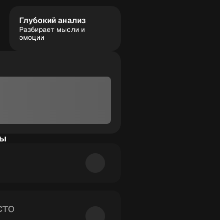
Глубокий анализ
Разбирает мысли и
эмоции
сы
о интеллекта. Он
лагает техники
сто