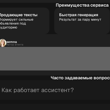
Преимущества сервиса
Продающие тексты
Быстрая генерация
Формирует сильные
Результат за пару минут
объявления под
аудиторию
semna
Автор агента
Часто задаваемые вопро
Как работает ассистент?
ИИ анализирует введенные данные о товаре или услуге
ключевые слова и формирует продающее описание.