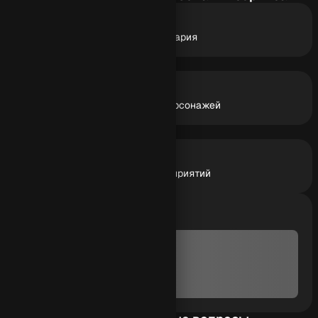
Быстрый сюжет
Готовые идеи и структура сценария
Умные диалоги
Живые реплики и характеры персонажей
Любой формат
Сценарии для видео, игр, мероприятий
semna
Автор агента