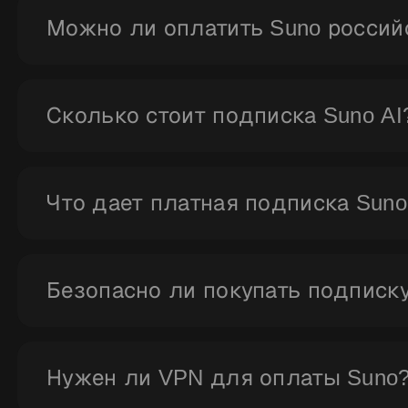
доступ к нейросети Suno. Процесс занимает неско
Можно ли оплатить Suno россий
На официальном сайте Suno российские карты не 
российскими картами, СБП и другими привычными
Сколько стоит подписка Suno AI
Стоимость зависит от выбранного тарифа, цены у
подходит под ваши цели и получайте доступ ко в
Что дает платная подписка Suno
Платная версия открывает расширенные лимиты г
качественный звук и быстрый рендер.
Безопасно ли покупать подписку
Да, сервис Ranvik использует проверенные канал
техническую поддержку. Вы получаете доступ к S
Нужен ли VPN для оплаты Suno