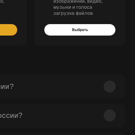
о,
изображений, видео,
музыки и голоса
загрузка файлов
Выбрать
сии?
AI из России без VPN и сложных схем, с удобной
оссии?
, оплачиваете удобным способом и получаете