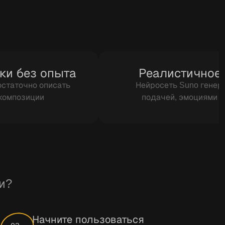
ки без опыта
Реалистичное 
остаточно описать
Нейросеть Suno генер
 композиции
подачей, эмоциями 
и?
Начните пользоваться