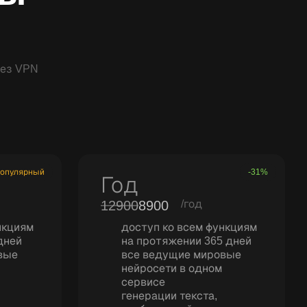
без VPN
опулярный
-31%
Год
12900
8900
/год
нкциям
доступ ко всем функциям
дней
на протяжении 365 дней
вые
все ведущие мировые
нейросети в одном
сервисе
генерации текста,