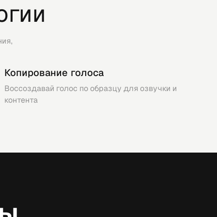
огии
ия,
Копирование голоса
Воссоздавай голос по образцу для озвучки и
контента
фы