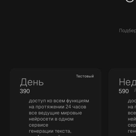
Подбер
Тестовый
День
Не
390
590
доступ ко всем функциям
дос
на протяжении 24 часов
на 
все ведущие мировые
вс
нейросети в одном
ней
сервисе
се
генерации текста,
ген