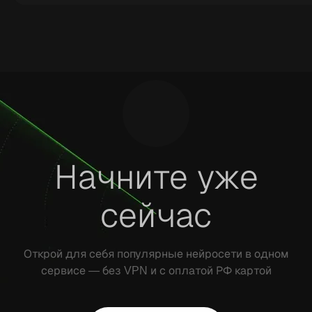
При покупке через Ranvik VPN не требуется. Опла
без необходимости в зарубежных сервисах и слож
Начните уже
сейчас
Открой для себя популярные нейросети в одном
сервисе — без VPN и с оплатой РФ картой