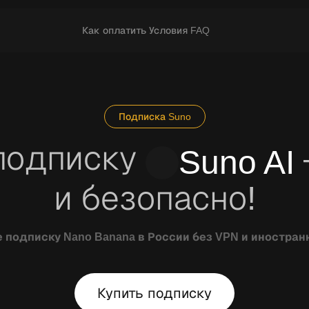
Как оплатить
Условия
FAQ
Подписка Suno
подписку
Suno AI
и безопасно!
 подписку Nano Banana в России без VPN и иностра
Попробовать
Купить подписку