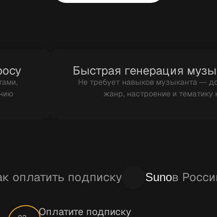
росу
Быстрая генерация музы
тами,
Не требует навыков музыканта — д
анию
жанр, настроение и тематику
ак оплатить подписку
Suno
в Росси
Оплатите подписку