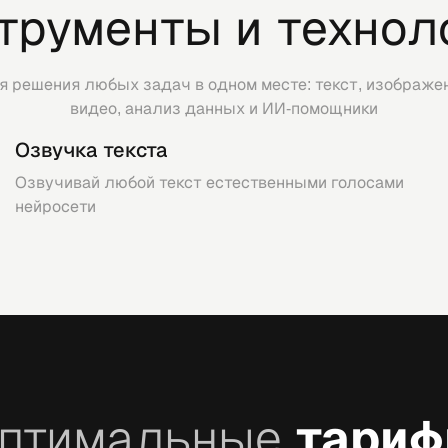
трументы и технол
я решения любых задач в одном месте: текст, изображен
видео, анализ данных и ИИ-помощники
Озвучка текста
Озвучивай любой текст естественными голосами
нейросети
птимальные
тари