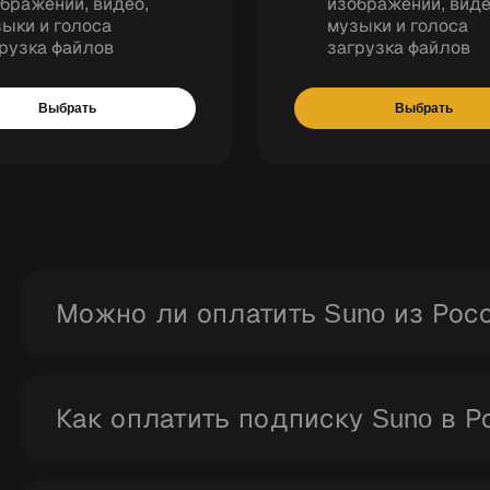
бражений, видео,
изображений, виде
ыки и голоса
музыки и голоса
рузка файлов
загрузка файлов
Выбрать
Выбрать
Можно ли оплатить Suno из Рос
С помощью Ranvik вы легко можете оплатить Suno 
поддержкой и гарантией активации подписки.
Как оплатить подписку Suno в Р
Вы выбираете тариф, оформляете заказ на Ranvik