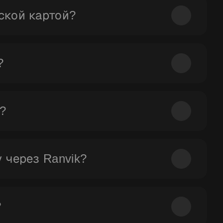
лько минут.
ской картой?
принимаются. На Ranvik доступна оплата всеми
 способами оплаты без ограничений.
?
казаны выше. Выбирайте тариф, который
сем лучшим нейросетям в одном сервисе.
?
енерации, доступ к различным моделям, более
 через Ranvik?
ы оплаты, предоставляет гарантию активации и
uno без риска блокировок.
?