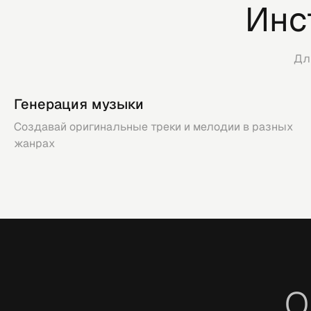
Инс
Дл
Генерация музыки
Создавай оригинальные треки и мелодии в разных
жанрах
О