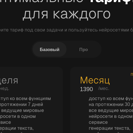
для каждого
ите тариф под свои задачи и пользуйтесь нейросетями 
Базовый
Про
П
деля
Месяц
/нед.
1390
/мес.
туп ко всем функциям
доступ ко всем фу
протяжении 7 дней
на протяжении 30 
е ведущие мировые
все ведущие миро
росети в одном
нейросети в одном
рвисе
сервисе
ерации текста,
генерации текста,