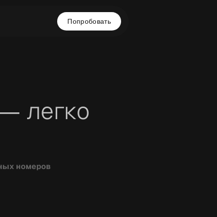
Попробовать
— легко
нных номеров