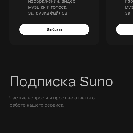
изображений, видео,
изо
музыки и голоса
муз
загрузка файлов
заг
Выбрать
Подписка Suno
Частые вопросы и простые ответы о
работе нашего сервиса