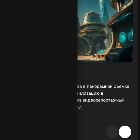
Обзор генерации
Видео технологического общества в панорамной съемке
раскрывает архаичную техно цивилизацию в
альтернативной реальности через видеорепортажный
язык и точную визуальную логику.
Визуальная динамика и ракурс
Круговой облет камеры создает ощущение присутствия,