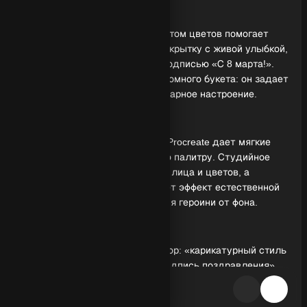
Обзор генерации
Женский шарж на 8 марта с букетом цветов помогает
быстро создать праздничную открытку с живой улыбкой,
узнаваемыми чертами и яркой подписью «С 8 марта!».
Композиция строится вокруг огромного букета: он задает
масштаб, юмор и теплое, благодарное настроение.
Визуальная техника
Цифровой рисунок с имитацией Procreate дает мягкие
переходы тона и чистую, сочную палитру. Студийное
освещение подчеркивает объем лица и цветов, а
эквивалент 50mm f/1.8 добавляет эффект естественной
перспективы и легкого отделения героини от фона.
Как повторить результат?
Создайте промпт вокруг трех опор: «карикатурный стиль
с деталями», «яркие цвета», «надпись поздравления».
Уточните эмоцию (широкая улыбка), масштаб букета и
требования к аккуратной прорисовке лепестков и бликов,