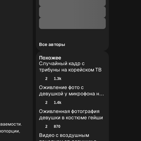
Все авторы
Похожее
Случайный кадр с
трибуны на корейском ТВ
2
1.3k
Оживление фото с
девушкой у микрофона на
площади
2
1.4k
Оживленная фотография
девушки в костюме гейши
аваемости.
2
870
ропорции,
Видео с воздушным