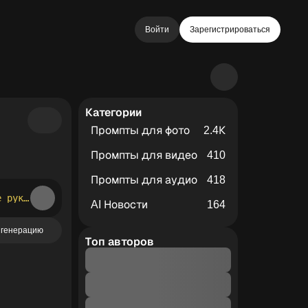
Войти
Зарегистрироваться
Категории
Промпты для фото
2.4К
Промпты для видео
410
Промпты для аудио
418
Оживление исходной фотографии с полным сохранением оригинала Движение руками и головой Точность изображения не меняется
AI Новости
164
 генерацию
Топ авторов