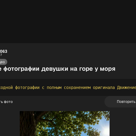
8063
07
део
 фотографии девушки на горе у моря
ь фото
Повторить