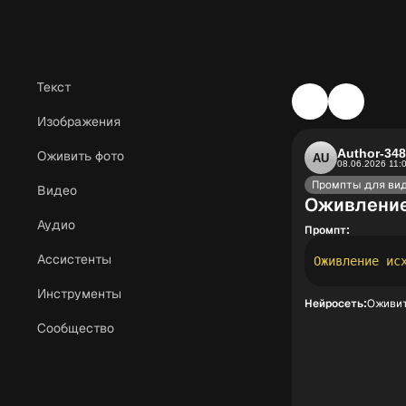
Текст
Изображения
Author-34
Оживить фото
AU
08.06.2026 11:
Промпты для ви
Видео
Оживление
Аудио
Промпт:
Ассистенты
Инструменты
Нейросеть:
Оживит
Сообщество