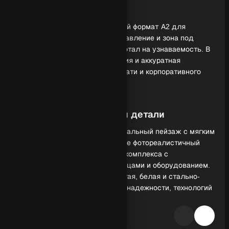
Обзор генерации
Календарь создан как настенный формат А2 для
полиграфии: крупный год, поздравление и зона под
логотип, чтобы макет сразу работал на узнаваемость. В
основе — выверенная композиция и аккуратная
типографика, пригодная для печати и корпоративного
стиля.
Визуальная концепция и детали
Промпт задает зимний индустриальный пейзаж с мягким
свечением и снежинками, а также фотореалистичный
спецавтомобиль нефтегазового комплекса с
металлическими узлами, лестницами и оборудованием.
Палитра темно-синяя, серебристая, белая и стально-
серая поддерживает ощущение надежности, технологий
и промышленной мощи.