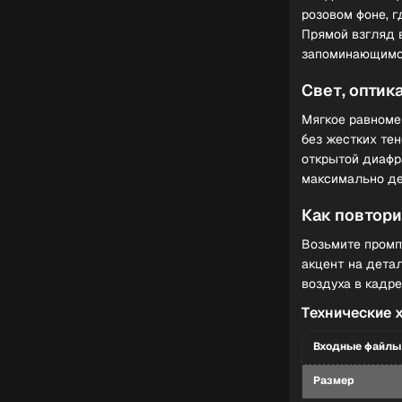
розовом фоне, 
Прямой взгляд 
запоминающимс
Свет, оптик
Мягкое равноме
без жестких тен
открытой диафра
максимально де
Как повтори
Возьмите промпт
акцент на дета
воздуха в кадре
Технические 
Входные файлы
Размер