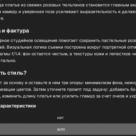
где платье из свежих розовых тюльпанов становится главным ак
в камеру и уверенная поза усиливают выразительность и делаю
я.
а и фактура
рное студийное освещение помогает сохранить пастельные роз
ей. Визуальная логика съемки построена вокруг портретной опти
гмы f/1.4: фон остается чистым, а текстуры кожи и лепестков ч
тально.
ть стиль?
 за основу и оставьте в нем три опоры: минимализм фона, нежн
лизации цветов. Затем уточните промпт под задачу: добавить б
, изменить длину платья или усилить гламур за счет очков и ук
характеристики
нет
auto