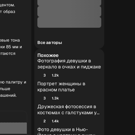
центом.
т образ
овые тона
Все авторы
ки 85 мм и
итаются
Похожее
Фотография девушки в
зеркало в очках и пиджаке
3
1.2k
ую палитру и
Портрет женщины в
ольше
красном платье
рашений.
3
1.3k
Дружеская фотосессия в
костюмах с галстуками у
окна с видом на город
2
1.4k
Фото девушки в Нью-