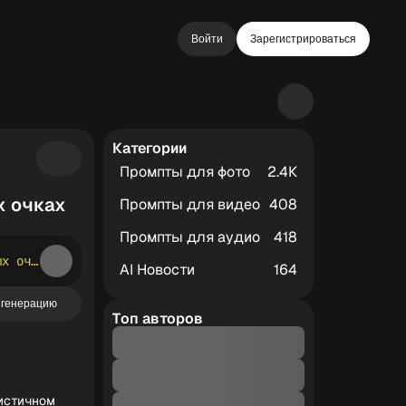
Войти
Зарегистрироваться
Категории
Промпты для фото
2.4К
х очках
Промпты для видео
408
Промпты для аудио
418
женщина с волосами, собранными в два высоких пучка, в стильных розовых очках и цветочных серёжках, стоит в гипер реалистичном платье из свежих розовых тюльпанов покрывающих ее тело от груди до бёдер, завязанным розовой лентой на талии, уверенная поза с прямым взглядом в камеру, одна рука на бедре. минималистичный розовый студийный фон без текста; съёмка на Sony A7R IV, объектив 85mm f/1.4, мягкое равномерное студийное освещение, пастельные розовые тона, высокая детализация текстур цветов и кожи, гламурный портретный стиль.
AI Новости
164
 генерацию
Топ авторов
истичном