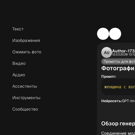
Текст
Изображения
Author-17
Оживить фото
AU
12.03.2026 13:1
Промпты для фо
Видео
Фотографи
Аудио
Промпт:
Ассистенты
Инструменты
Нейросеть:
GPT-Im
Сообщество
Обзор гене
Соединение мод