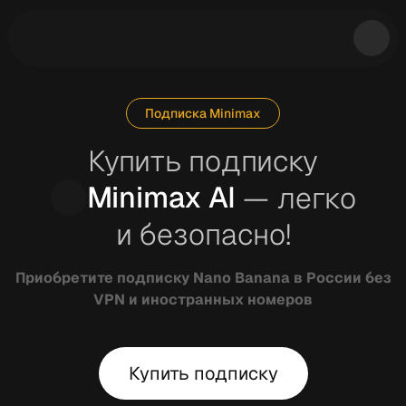
Подписка Minimax
Купить подписку
Как оплатить
Minimax AI
— легко
Условия
и безопасно!
FAQ
Приобретите подписку Nano Banana в России без
VPN и иностранных номеров
Попробовать
Купить подписку